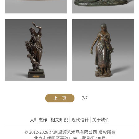
美洲豹猎牡鹿
安托万-路易·巴里
垂死的高卢人
虎与蛇
费迪南德·巴伯迪耶纳
罗伯特·布斯凯
上一页
7/7
大师杰作
相关知识
现代设计
关于我们
夏
采花少女
© 2012-2026 北京黛颂艺术品有限公司 版权所有
阿尔伯特-欧内斯特·卡里尔-贝勒斯
伊波利特-弗朗索瓦·莫罗
北京市朝阳区高碑店古典家具街238号