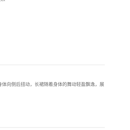
身体向侧后扭动，长裙随着身体的舞动轻盈飘逸，展