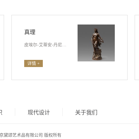
真理
皮埃尔-艾蒂安-丹尼尔·坎帕涅
详情 +
识
现代设计
关于我们
26 北京黛颂艺术品有限公司 版权所有