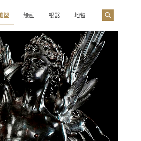
雕塑
绘画
银器
地毯