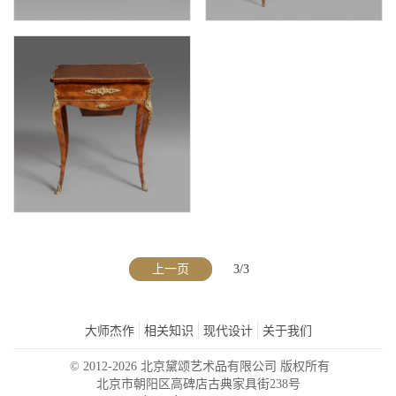
一对摩尔风格螺钿和牙骨镶嵌乌木色边几
新古典风格螺钿镶嵌胡桃木和西阿拉黄檀木牌桌
上一页
3/3
大师杰作
相关知识
现代设计
关于我们
拿破仑三世时期铜鎏金装饰西阿拉黄檀木镶花女红桌
© 2012-2026 北京黛颂艺术品有限公司 版权所有
让-皮埃尔-亚历山大·塔汉
北京市朝阳区高碑店古典家具街238号