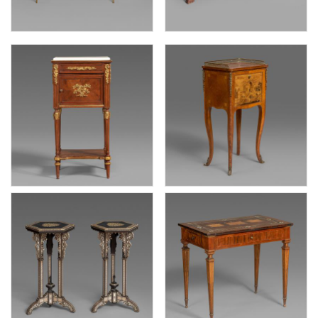
一对好莱坞风尚风格漆画桌面黄铜仿竹边桌
扬森公司
一对好莱坞风尚风格仿竹黄铜边桌
一对新古典风格金漆山毛榉木雕库鲁斯边几
贝鲁斯公司
路易十六样式铜鎏金装饰桃花心木镶花床头桌
路易十五样式铜鎏金装饰缎木和果木细工镶嵌郁金香木小橱桌
弗朗索瓦·林克