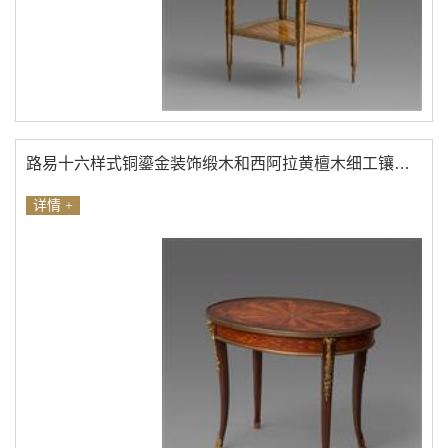
路易十六样式铜鎏金装饰缎木和西阿拉黄檀木细工镶嵌桃花心木边几
详情 +