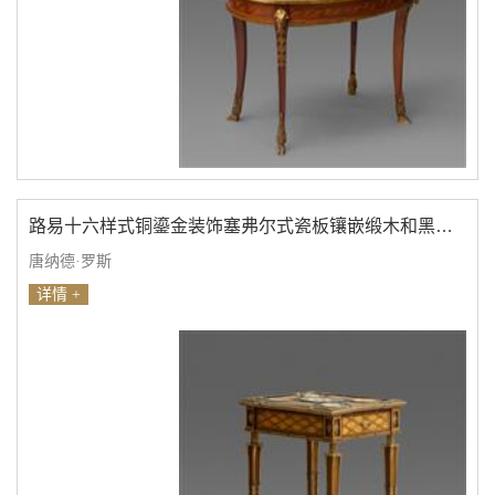
路易十六样式铜鎏金装饰塞弗尔式瓷板镶嵌缎木和黑檀木镶花桃花心木边几
唐纳德·罗斯
详情 +