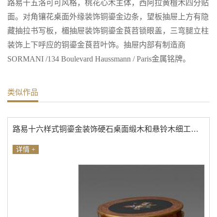
路易十五洛可可风格，桃花心木主体，西阿拉黄檀木四分贴
面。对角镶花桌面外缘装饰铜鎏金边条，望板抽屉上方有隐
藏抽拉书写板，楣抽屉装饰铜鎏金茛苕锁眼盖，三弯腿立柱
装饰上下呼应的铜鎏金茛苕叶饰。抽屉内部有制造商
SORMANI /134 Boulevard Haussmann / Paris金属铭牌。
类似作品
路易十六样式铜鎏金装饰硬石桌面缎木和悬铃木细工镶嵌桃花心木边几
详情 +