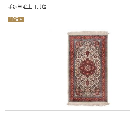
手织羊毛土耳其毯
详情 +